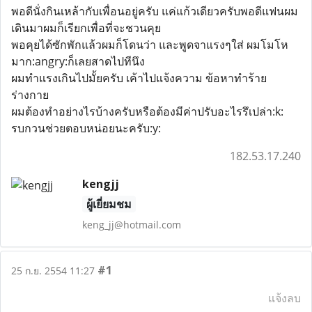
พอดีนั่งกินเหล้ากับเพื่อนอยู่ครับ แค่แก้วเดียวครับพอดีแฟนผม
เดินมาผมก็เรียกเพื่อที่จะชวนคุย
พอคุยได้ซักพักแล้วผมก็โดนว่า และพูดจาแรงๆใส่ ผมโมโห
มาก:angry:ก็เลยสาดไปทีนึง
ผมทำแรงเกินไปมั้ยครับ เค้าไปแจ้งความ ข้อหาทำร้าย
ร่างกาย
ผมต้องทำอย่างไรบ้างครับหรือต้องมีค่าปรับอะไรรึเปล่า:k:
รบกวนช่วยตอบหน่อยนะครับ:y:
182.53.17.240
kengjj
ผู้เยี่ยมชม
keng_jj@hotmail.com
#1
25 ก.ย. 2554 11:27
แจ้งลบ