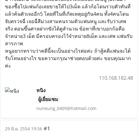
ของซื้อไปแฟนก้อเลยขายให้ไป3เม็ด แล้วก้อโดนรวบตัวทันที่
แล้วค้นตัวเจออีก5 โดยที่ในที่เกิดเหตุอยู่กัน4คน ทั้ง4คนโดน
จับตรวจฉี่ เจอฉี่สีม่วงสามคนรวมตัวแฟนหนู และรับว่าเสพ
จริง ตอนขึ้นศาลฝากขังได้ดูสำนวน ข้อหาที่เขาบอกก้อคือ
จำหน่าย3 เม็ด มีครอบครองไว้จำหน่าย8เม็ด และเสพ แฟนรับ
สารภาพ
หนูอยากทราบว่าคดีนี้จะเป็นอย่างไรต่อค่ะ ถ้าสู้คดีแฟนจะได้
รับโทษอย่างไร ขอความกรุณาช่วยตอบด้วยค่ะ ขอบคุณมาก
ค่ะ
110.168.182.48
หนิง
ผู้เยี่ยมชม
nuneung_0409@hotmail.com
#1
29 มิ.ย. 2554 19:56