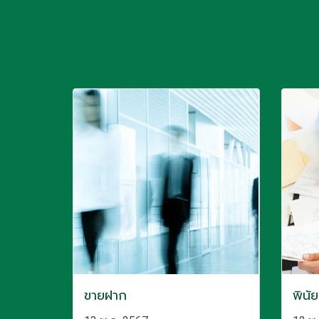
ขายฝาก
พินั