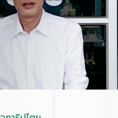
ุฑาธิปไตย