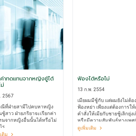
กค่าทดแทนจากหญิงชู้ได้
ฟ้องได้หรือไม่
ม่
13 ก.พ. 2554
. 2567
เมียผมมีชู้กับ แต่ผมยังไม่ต้
ณีที่ฝ่ายสามีไปคบหาหญิง
ฟ้องหย่า เพียงแต่ต้องการให
ันชู้สาว ฝ่ายภริยาจะเรียกค่า
คำสั่งให้เมียกับชายชู้เลิกยุ่งเก
จากหญิงอื่นนั้นได้หรือไม่
หรือมีความสัมพันธ์ทางเพศก
ไร
ไหมครับ
ดูเพิ่มเติม
มเติม