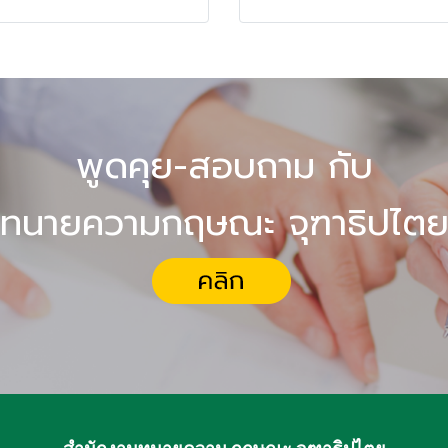
พูดคุย-สอบถาม กับ
ทนายความกฤษณะ จุฑาธิปไต