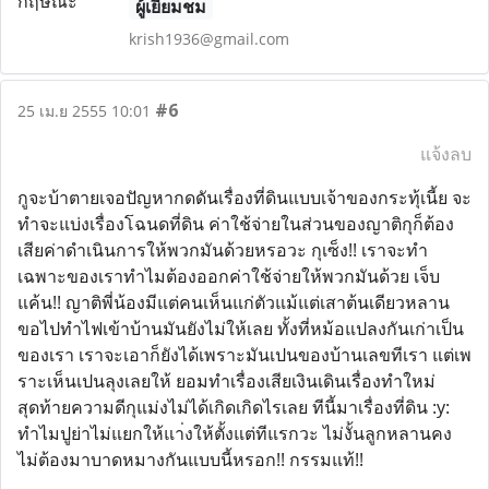
ผู้เยี่ยมชม
krish1936@gmail.com
#6
25 เม.ย 2555 10:01
แจ้งลบ
กูจะบ้าตายเจอปัญหากดดันเรื่องที่ดินแบบเจ้าของกระทุ้เนี้ย จะ
ทำจะแบ่งเรื่องโฉนดที่ดิน ค่าใช้จ่ายในส่วนของญาติกุก็ต้อง
เสียค่าดำเนินการให้พวกมันด้วยหรอวะ กุเซ็ง!! เราจะทำ
เฉพาะของเราทำไมต้องออกค่าใช้จ่ายให้พวกมันด้วย เจ็บ
แค้น!! ญาติพี่น้องมีแต่คนเห็นแก่ตัวแม้แต่เสาต้นเดียวหลาน
ขอไปทำไฟเข้าบ้านมันยังไม่ให้เลย ทั้งที่หม้อแปลงกันเก่าเป็น
ของเรา เราจะเอาก็ยังได้เพราะมันเปนของบ้านเลขทีเรา แต่เพ
ราะเห็นเปนลุงเลยให้ ยอมทำเรื่องเสียเงินเดินเรื่องทำใหม่
สุดท้ายความดีกุแม่งไม่ได้เกิดเกิดไรเลย ทีนี้มาเรื่องที่ดิน :y:
ทำไมปูย่าไม่แยกให้แา่งให้ตั้งแต่ทีแรกวะ ไม่งั้นลูกหลานคง
ไม่ต้องมาบาดหมางกันแบบนี้หรอก!! กรรมแท้!!