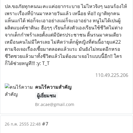
ปล.ขอภัยทุกคนนะคะแค่อยากระบาย ไม่ไหวจิงๆ นอนร้องไห้
เพราะเรื่องที่บ้านมาหลายวันแล้ว เหนื่อย ท้อ!! ญาติทุกคน
แห็นแก่ได้ พ่อก็จะเอาอย่างแม่ก็จะเอาอย่าง หนูไม่ได้เปนผู้
ผลิตแบงค์ชาตินะ ฮือๆๆ เรียนก็ส่งตัวเองเรียนใช้ชีวิตไม่ต่าง
จากเด็กกำพร้าเลยตั้งแต่มีบัตรประชาชน ดิ้นรนมาคนเดียว
เหมือนคนไม่มีใครเลย ไม่คิดว่าเด็กผู้หญิงที่ต่นนี้อายุแค่22
ตามจิงเจอเรื่องเชี้ยมาตลอดแล้วแระ มันยังไม่หมดอีกหรอ
ชีวิตซวยแล้วมาทั้งชีวิตแล้วไมต้องมาเจอไรแบบนี้อีก!! ใคร
ก็ได้ช่วยหนูที!!! :y: T_T
110.49.225.206
คนไร้ความสำคัญ
ผู้เยี่ยมชม
Br.acae@gmail.com
#7
26 ก.ค. 2555 22:48