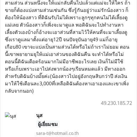
สามส่วน ส่วนหนึ่งจะให้แม่กลับคืนไปแล้วแต่แม่จะให้ใคร ถ้า
ขายก็ต้องแบ่งสามส่วนเช่นกัน ซึ่งรู้กันอยู่ว่าแม่รักน้องสาว ก็
ต้องให้น้องสาว ที่ดิฉันรับไม่ได้เพราะลูกๆทุกคนไม่ได้เลี้ยงดู
แม่เลย ตัวน้องสาวก็เพิ่งจะมาดูแล พอดิฉันจะไปทำงานหา
เลี้ยงตัวเองบ้างก็อ้างจะเอาส่วนที่สามไว้ให้คนที่จะมาเลี้ยงดู
ซึ่งเราดูแลมาตั้งแต่อายุ12ปี จนปัจจุบันอายุ49 แม่ก็อายุ
เกือบ80 เขาจะแบ่งเป็นสามส่วนได้หรือไม่ถ้าเราไม่ยอม ตอน
นี้เขาพยายามยุให้แม่เอาส่วนของดิฉันคืน จะทำได้หรือไม่
ตอนนี้ดิฉันเดือดร้อนมากไม่มีอาชีพอะไรเลย เงินก็ไม่มีใช้
หรือเก็บเพราะเอาไปส่งพวกน้องๆเรียนหมดแล้ว มีทางออก
สำหรับดิฉันบ้างมั๊ยค่ะ(น้องสาวไปอยู่อังกฤษสิบกว่าปี ส่งเงิน
มาให้ใช้เดือนละ3,000ที่เหลือดิฉันต้องหาเอาเองและเขาเพิ่ง
กลับจากนอก)
49.230.185.72
นุส
ผู้เยี่ยมชม
sara-t@hotmail.co.th