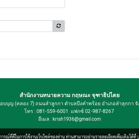
สำนักงานทนายความ กฤษณะ จุฑาธิปไตย
กอบบุญ (คลอง 7) ถนนลำลูกกา ตำบลบึงคำพร้อย อำเภอลำลุกกา จั
โทร : 081-559-6001 แฟกซ์ 02-987-8267
อีเมล : krish1936@gmail.com
บการณ์ที่ดีในการใช้งานเว็บไซต์ของท่าน ท่านสามารถอ่านรายละเอียดเพิ่มเติมได้ที่