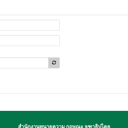
สำนักงานทนายความ กฤษณะ จุฑาธิปไตย