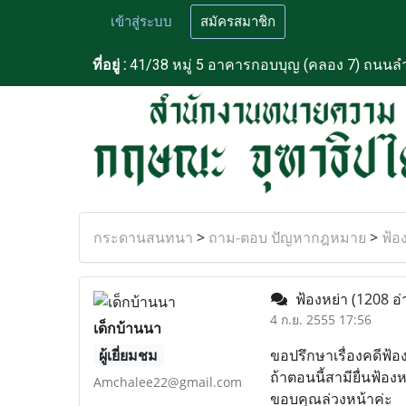
เข้าสู่ระบบ
สมัครสมาชิก
ที่อยู่ :
41/38 หมู่ 5 อาคารกอบบุญ (คลอง 7) ถนนลำ
กระดานสนทนา
>
ถาม-ตอบ ปัญหากฎหมาย
>
ฟ้อ
ฟ้องหย่า
(1208 อ่
4 ก.ย. 2555 17:56
เด็กบ้านนา
ผู้เยี่ยมชม
ขอปรึกษาเรื่องคดีฟ้อ
ถ้าตอนนี้สามียื่นฟ้อ
Amchalee22@gmail.com
ขอบคุณล่วงหน้าค่ะ