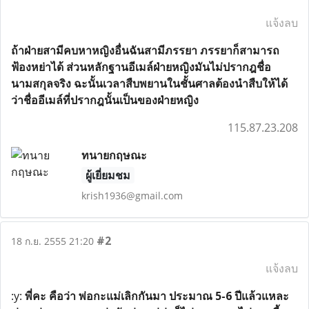
แจ้งลบ
ถ้าฝ่ายสามีคบหาหญิงอื่นฉันสามีภรรยา ภรรยาก็สามารถ
ฟ้องหย่าได้ ส่วนหลักฐานอีเมล์ฝ่ายหญิงมันไม่ปรากฎชื่อ
นามสกุลจริง ฉะนั้นเวลาสืบพยานในชั้นศาลต้องนำสืบให้ได้
ว่าชื่ออีเมล์ที่ปรากฎนั้นเป็นของฝ่ายหญิง
115.87.23.208
ทนายกฤษณะ
ผู้เยี่ยมชม
krish1936@gmail.com
#2
18 ก.ย. 2555 21:20
แจ้งลบ
:y:
พี่คะ คือว่า พ่อกะแม่เลิกกันมา ประมาณ 5-6 ปีแล้วแหละ