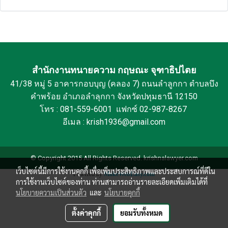
สำนักงานทนายความ กฤษณะ จุฑาธิปไตย
41/38 หมู่ 5 อาคารกอบบุญ (คลอง 7) ถนนลำลูกกา ตำบลบึง
คำพร้อย อำเภอลำลุกกา จังหวัดปทุมธานี 12150
โทร : 081-559-6001 แฟกซ์ 02-987-8267
อีเมล : krish1936@gmail.com
© Copyright 2015 All Rights Reserved. krishnalawyer.com
เว็บไซต์นี้มีการใช้งานคุกกี้ เพื่อเพิ่มประสิทธิภาพและประสบการณ์ที่ดีใน
Powered by
MakeWebEasy.com
การใช้งานเว็บไซต์ของท่าน ท่านสามารถอ่านรายละเอียดเพิ่มเติมได้ที่
นโยบายความเป็นส่วนตัว
และ
นโยบายคุกกี้
ตั้งค่าคุกกี้
ยอมรับทั้งหมด