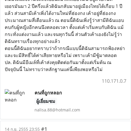
เยอรมันมา 2 ปีครึ่งแล้วดิฉันกลับมาอยู่เมืองไทยได้เกือบ 1 ปี
แล้ว ส่วนสามีเค้าเพิ่งได้งานใหม่ที่ฮ่องกง เค้าอยู่ที่ฮ่องกง
ประมาณสามสี่เดือนแล้ว ณ ตอนนี้ดิฉันเพิ่งรู้ว่าสามีดิฉันแอบ
คบกับผู้หญิงอีกคนนึงตลอดเวลา ตั้งแต่เค้าเริ่มคบกับดิฉัน แม้
กระทั่งแต่งงานแล้ว และจนทุกวันนี้ ส่วนตัวเค้าเองยังไม่รู้ว่า
ดิฉันทราบเรื่องทุกอย่างแล้ว
ตอนนี้ดิฉันอยากทราบว่าถ้ากรณีแบบนี้ดิฉันสามารถฟ้องหย่า
และจะมีสิทธิ์ได้ค่าเสียหายหรือไม่ เพราะเค้ามีชู้มาตลอด
ปล. ดิฉันมีอีเมล์ที่เค้าส่งคุยติดต่อกันมาตั้งแต่เริ่มต้น ณ
ปัจจุบันนี้ ไม่ทราบว่าหลักฐานแค่นี้เพียงพอหรือไม่
110.171.0.7
คนที่ถูกหลอก
ผู้เยี่ยมชม
nalisa.88@hotmail.com
#1
14 ก.ย. 2555 23:55