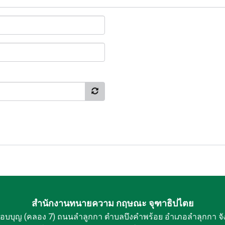
สำนักงานทนายความ กฤษณะ จุฑาธิปไตย
กอบบุญ (คลอง 7) ถนนลำลูกกา ตำบลบึงคำพร้อย อำเภอลำลุกกา จั