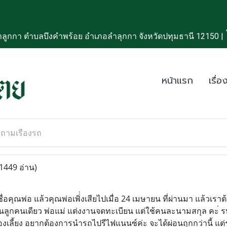
ลูกกา ตำบลบึงคำพร้อย อำเภอลำลุกกา จังหวัดปทุมธานี 12150 |
หน้าแรก
เรื่อง
ถามเรืองรถ
1449 อ่าน)
็นชื่อคุณพ่อ แล้วคุณพ่อเพิ่่งเสียไปเมื่อ 24 เมษายน ที่ผ่านมา แล
ป็นลูกคนเดียว พ่อแม่ แต่งงานจดทะเบียน แต่ใช้คนละนามสกุล คะ่
้องเลี้ยง อยากต้องการนำรถไปรีไฟแนนซ์ค่ะ จะได้ผ่อนถุกกว่านี้ แต