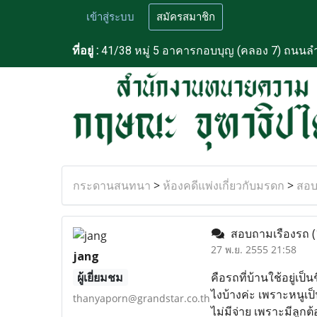
เข้าสู่ระบบ
สมัครสมาชิก
ที่อยู่ :
41/38 หมู่ 5 อาคารกอบบุญ (คลอง 7) ถนนลำ
กระดานสนทนา
>
ห้องคดีแพ่งเกี่ยวกับมรดก
>
สอบ
สอบถามเรืองรถ
(
27 พ.ย. 2555 21:58
jang
ผู้เยี่ยมชม
คือรถที่บ้านใช้อยู่เป
ไงบ้างค่ะ เพราะหนูเ
thanyaporn@grandstar.co.th
ไม่มีจ่าย เพราะมีลูกต