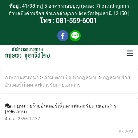
ที่อยู่ :
41/38 หมู่ 5 อาคารกอบบุญ (คลอง 7) ถนนลำลูกกา
ตำบลบึงคำพร้อย อำเภอลำลุกกา จังหวัดปทุมธานี 12150 |
โทร :
081-559-6001
กระดานสนทนา
>
ถาม-ตอบ ปัญหากฎหมาย
>
กฏหมายร้าย
อินเตอร์เน็ตคาเฟ่และรับถ่ายเอกสาร
กฏหมายร้ายอินเตอร์เน็ตคาเฟ่และรับถ่ายเอกสาร
(696 อ่าน)
4 ม.ค. 2556 12:37
แจ้งลบ