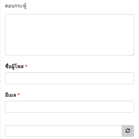
ตอบกระทู้
ชื่อผู้โพส
*
อีเมล
*