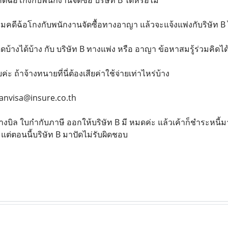
วามคดีฉ้อโกงกับพนักงานจัดซื้อทางอาญา แล้วจะแจ้งแพ่งกับริษัท B 
ดบ้างได้บ้าง กับ บริษัท B ทางแพ่ง หรือ อาญา ข้อหาสมรู้ร่วมคิดได
 ถ้าจ้างทนายที่นี่ต้องเสียค่าใช้จ่ายเท่าไหร่บ้าง
wanvisa@insure.co.th
บิล ใบกำกับภาษี ออกให้บริษัท B มี หมดค่ะ แล้วเค้าก็ชำระหนี้ม
แต่ตอนนี้บริษัท B มาปัดไม่รับผิดชอบ