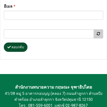
อีเมล
*
ตอบกลับ
สำนักงานทนายความ กฤษณะ จุฑาธิปไตย
41/38 หมู่ 5 อาคารกอบบุญ (คลอง 7) ถนนลำลูกกา ตำบลบึง
คำพร้อย อำเภอลำลุกกา จังหวัดปทุมธานี 12150
โทร : 081-559-6001 แฟกซ์ 02-987-8267