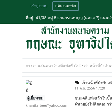
เข้าสู่ระบบ
สมัครสมาชิก
ที่อยู่ :
41/38 หมู่ 5 อาคารกอบบุญ (คลอง 7) ถนนลำ
กระดานสนทนา
>
คดีแพ่งทั่วไป
>
เจ้าหน้าที่บังคับค
เจ้าหน้าที่บังคับคด
11 ต.ค. 2556 17:20
บี
ผู้เยี่ยมชม
ชนะคดีแพ่งแล้วในชั้
จำเลยยังไม่ติดต่อมารั
khanita_bee@yahoo.com