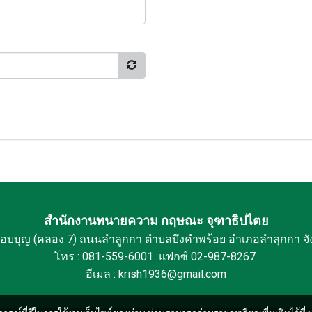
สำนักงานทนายความ กฤษณะ จุฑาธิปไตย
กอบบุญ (คลอง 7) ถนนลำลูกกา ตำบลบึงคำพร้อย อำเภอลำลุกกา จั
โทร : 081-559-6001 แฟกซ์ 02-987-8267
อีเมล : krish1936@gmail.com