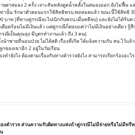
ยผ่าสมอง 2 ครั้ง เจาะสันหลังดูดน้ำคลั้งในสมองออก ยังไม่ฟื้น และ
ยเท่านั้น รักษาตัวตอนแรกใช้สิทธิพรบ.พอหมดแล้ว ขณะนี้ใช้สิทธิ 3
00 บาท (ที่ทางคู่กรณีจะไปเบิกกับพรบ.เมื่อคดีจบ) และยังไม่ได้รับค
ดือดร้อนไม่มีเงินแล้ว แต่คู่กรณีก็ตอบแต่ว่าไม่มีเงินอย่างเดียว รู้
รณีเป็นคุณลุง มีบุตรทำงานแล้ว ถึง 3 คน)
งน้าชายที่นอนป่วย ไม่ได้สติ เรื่องที่เกิด ได้แจ้งความกับ สน.ไว้แล
กของเขาอีก 2 อยู่ในวัยเรียน
้องทำยังไง ต้องตามเรื่องกับทางตำรวจยังไง สามารถเรียกร้องอะไร
องตำรวจ ส่วนความรับผิดทางแพ่งถ้าคู่กรณีไม่มีจ่ายหรือไม่มีทรีพย์
อน