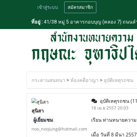
เข้าสู่ระบบ
สมัครสมาชิก
ที่อยู่ :
41/38 หมู่ 5 อาคารกอบบุญ (คลอง 7) ถนนลำ
กระดานสนทนา
>
ห้องคดีอาญา
>
อุบัติเหตุรถชน
อุบัติเหตุรถชน
(1
18 เม.ย 2557 20:03
สุนิสา
ผู้เยี่ยมชม
เรียน ท่านทนายความ 
noo_noojung@hotmail.com
เมื่อ วันที่ 8 มีนา 2