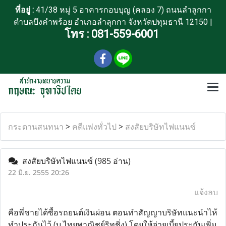
ที่อยู่ :
41/38 หมู่ 5 อาคารกอบบุญ (คลอง 7) ถนนลำลูกกา
ตำบลบึงคำพร้อย อำเภอลำลุกกา จังหวัดปทุมธานี 12150 |
โทร :
081-559-6001
กระดานสนทนา
>
คดีแพ่งทั่วไป
>
สงสัยบริษัทไฟแนนซ์
สงสัยบริษัทไฟแนนซ์
(985 อ่าน)
22 มิ.ย. 2555 20:26
แจ้งลบ
คือพี่ชายได้ซื้อรถยนต์เงินผ่อน ตอนทำสัญญาบริษัทแนะนำไห้
ทำประกันไว้ (บ.ไทยพาณิชย์ริทชิ่ง) โดยให้จ่ายเบี้ยประกันเพิ่ม