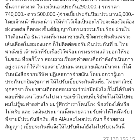
ขึ้นจากค่างวด ในวงเงินเอวประกัน290,000.-( รถราคา
740,000.- ดาว 500,000.-)จ่ายเบี้ยประกันปีละประมาน6,000.-
โดยเจ้าหน้าที่แนะนำว่าให้ทำไว้เผื่อเป็นอะไรไปจะต้องไม่ต้อง
ส่งงวดต่อ ก็ตกลงเซ็นต์สัญญารับกรมธรรมเรียบร้อย ผ่านไป
11เดือนเมื่อ ธันวาคมที่ผ่านมาชายเสียชีวิตกระทันหันเพราะ
เส้นเลือดในสมองแตก ก็ไปติดต่อขอรับเงินประกันที่ ธ. ไทย
พาณิชย์ เจ้าหน้าที่รับเรื่องไว้พร้อมกรมธรรมแล้วบอกให้รอ
ในขณะที่รอก็โทร สอบถามเรื่อยๆคำตอบคือกำลังดำเนินการ
อยู่ งวดรถก็ให้สำรองจ่ายไปก่อน จนปลายเดือนมีนาคม ก็ได้
รับหนังสือจากบริษัท ปฎิเสธการจ่ายเงิน โดยบอกว่าผู้เอา
ประกันปกปิดสุขภาพ ให้ไปรับเบี้ยประกันคืนที่ธ. ไทยพาณิชย์
ทุกสาขา ก็พยายามติดต่อสอบถามว่าปกปิดยังไง ก็ไม่ได้รับคำ
ตอบที่ชัดเจน โยนกันไป มา ขอเข้าไปพบที่บริษัทก็ไม่ให้ไปพบ
ผมไม่รู้จะทำอย่างไร ผมรู้สึกว่าเราโดนโกง ฟ้องร้องได้หรือ
ไม่ครับ และ วงเงินประมาณนี้ทนายความรับทำไห้ใหม๊ครับ (
พี่ชายมีประกันอีก2บ. คีอ AIAและไทยประกันฯ ก็จ่ายตาม
สัญญา ) เบี้ยประกันที่แจ้งให้ไปรับคืนก์ยังไม่ไปรับจนวันนี้
27.130.156.15