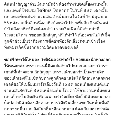
ดิฉันทำสัญญาจ่ายเงินค่ามัดจำ ห้องสำหรับจัดเลี้ยงงานหมั้น
และแต่งที่โรงแรม โซฟิเทล โซ สาทร ในวันที่ 8 ธค 56 หมั้น
เช้าแต่งเที่ยงเป็นจำนวนเงิน 2 หมื่นบาทในวันที่ 16 มิถุนายน
56 หลังจากนั้นอีกหนึ่งอาทิตย์จะนำไปจ่ายเพิ่มอีก 8 หมื่น แต่
ยังไม่ถึงอาทิตย์ที่จะต้องเข้าไปจ่ายเงินเพิ่ม ก็มีเจ้าหน้าที่
โรงแรมโทรมาขอยกเลิกสัญญาที่ได้ทำไว้ เนื่องจากไม่ได้เช็ค
ลูกค้าช่วงเย็นว่าต้องการเซ็ตอัพห้องจัดเลี้ยงตั้งแต่เช้า เรื่อง
ทั้งหมดเกิดขึ้นจากความผิดพลาดของเซลล์
ขอปรึกษาได้ไหมคะ ว่าดิฉันควรทำยังไง ช่วยแนะนำทางออก
ให้หน่อยค่ะ
เพราะตอนนี้มืดแปดด้านไปหมดเลย อยากโกรธ
เซลล์ที่เค้าจะยกเ ลิกสัญญา เพราะเค้าบอกว่าเป็นความผิด
ของเค้าเองที่ไม่เช็คกับทางลูกค้าตอ นเย็นให้ดีก่อน ล่าสุดทาง
เซลล์ขอให้เปลี่ยนมาจัดเลี้ยงวันที่ 15 ธค ตอนเที่ยงแทนค่ะแต่
งานหมั้นจัดวันที่ 8 ธคเหมือนเดิม โดยค่าใช้จ่ายงานหมั้นตอน
เช้าเค้าจะไม่คิดเงิน คิดเฉพาะค่าจัดเลี้ยง ซึ่งถ้าดิฉันตอบตกลง
ก็แปลว่าดิฉันต้องเสียค่าอาหารโต๊ะจีนเลี้ยงแขกวันหมั้นเพิ่มอี
กหลายหมื่น และยังมีค่าอื่นๆอีกมากมาย ต้องเสียเยอะกว่าเดิม