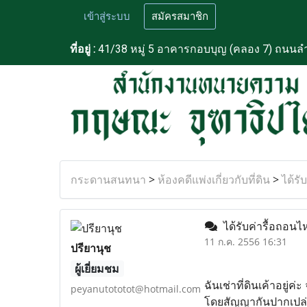
เข้าสู่ระบบ
สมัครสมาชิก
ที่อยู่ :
41/38 หมู่ 5 อาคารกอบบุญ (คลอง 7) ถนนลำ
กระดานสนทนา
>
ห้องคดีแพ่งเกี่ยวกับที่ดิน
>
ได้รั
ได้รับค่ารื้อถอน
11 ก.ค. 2556 16:31
ปรียานุช
ผู้เยี่ยมชม
ฉันเช่าที่ดินเค้าอยู่ค่
peyanutototot@hotmail.com
โดยสัญญากันปากเปล่าไม