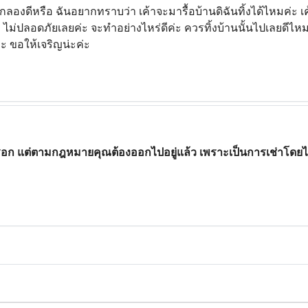
ากลองดีหรือ ฉันอยากทราบว่า เค้าจะมารื้อบ้านดิฉันทิ้งได้ไหมค่ะ 
ค่ะ ไม่ปลอดภัยเลยค่ะ จะทำอย่างไหร่ดีค่ะ ควรทิ้งบ้านนั้นไปเลยดีไ
ะ ขอให้เจริญน่ะค่ะ
รอก แต่ตามกฎหมายคุณต้องออกไปอยู่แล้ว เพราะเป็นการเช่าโดยไม่